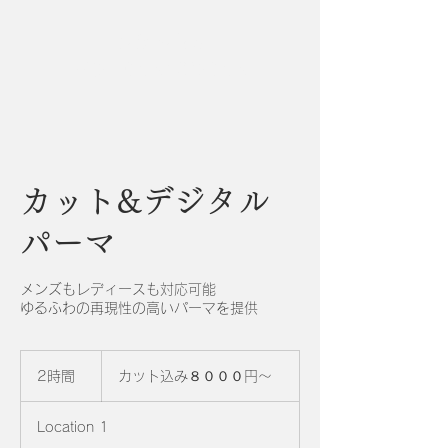
hair salon
HIRUMA/JORMA
カット&デジタル
パーマ
メンズもレディースも対応可能
ゆるふわの再現性の高いパーマを提供
カ
ッ
2時間
2
カット込み８０００円～
ト
時
込
間
み
Location 1
８
０