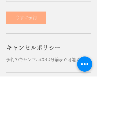
０
０
円
～
今すぐ予約
キャンセルポリシー
予約のキャンセルは30分前まで可能です
連絡先
日本、群馬県桐生市新宿１−２−３６