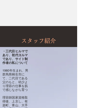
hair salon
HIRUMA/JORMA
スタッフ紹介
・三代目ヒルマで
あり、初代ヨルマ
であり、サイト制
作者の私について
1980年生まれ、男
群馬県桐生市に
て、
二代目である
父のもと、幼少よ
り理容の仕事を肌
で感じながら育つ
理容師国家資格取
得後、上京し、有
楽町、青山、大手