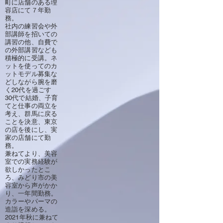
町に店舗のある理
容店にて７年勤
務。
社内の練習会や外
部講師を招いての
講習の他、自費で
の外部講習なども
積極的に受講。ネ
ットを使ってのカ
ットモデル募集な
どしながら腕を磨
く20代を過ごす
30代で結婚、子育
てと仕事の両立を
考え、群馬に戻る
ことを決意、東京
の店を後にし、実
家の店舗にて勤
務。
兼ねてより、美容
室での実務経験が
欲しかったとこ
ろ、みどり市の美
容室から声がかか
り、一年間勤務。
カラーやパーマの
造詣を深める。
2021年秋に兼ねて