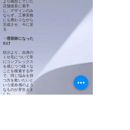
より構想していた
店舗改装に着手
し、デザインのみ
ならず、工事実務
にも携わりながら
完成させ、今に至
る
・理容師になった
わけ
幼少より、自身の
くせ毛について常
にコンプレックス
を感じつつ様々な
ことを模索する中
で、同じ悩みを持
つ方を救いたいと
いう使命感のよう
なものが芽生えま
した
​後に、直毛の方も
それはそれで悩み
があるということ
を知り、ますます
理美容の技術探求
にのめりこみまし
た